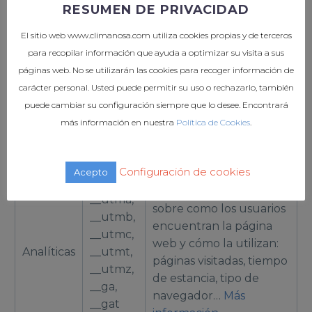
permitir que las
RESUMEN DE PRIVACIDAD
De
variables de SESIÓN
PHPSESSID
El sitio web www.climanosa.com utiliza cookies propias y de terceros
Sesión
sean guardadas en el
para recopilar información que ayuda a optimizar su visita a sus
servidor web. Esta
páginas web. No se utilizarán las cookies para recoger información de
cookie es esencial para
carácter personal. Usted puede permitir su uso o rechazarlo, también
el funcionamiento de
puede cambiar su configuración siempre que lo desee. Encontrará
la web.
más información en nuestra
Política de Cookies
.
–
Cookies de Terceros
Cookie
Nombre
Propósito
Configuración de cookies
Acepto
Informes estadísticos
__utma,
sobre como los usuarios
__utmb,
encuentran la página
__utmc,
web y cómo la utilizan:
Analíticas
__utmt,
páginas visitadas, tiempo
__utmz,
de estancia, tipo de
__ga,
navegador…
Más
__gat