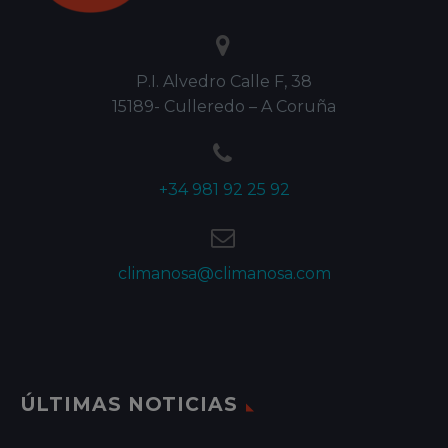


P.I. Alvedro Calle F, 38
15189- Culleredo – A Coruña


+34 981 92 25 92


climanosa@climanosa.com
ÚLTIMAS NOTICIAS