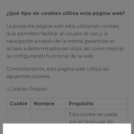
¿Qué tipo de cookies utiliza esta página web?
La presente página web está utilizando cookies
que permiten facilitar al usuario el uso y la
navegación a través de la misma, garantizar el
acceso a determinados servicios, así como mejorar
la configuración funcional de la web.
Concretamente, esta página web utiliza las
siguientes cookies:
–
Cookies Propias
Cookie
Nombre
Propósito
Esta cookie es usada
por el lenguaje de
encriptado PHP para