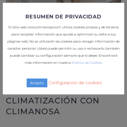
RESUMEN DE PRIVACIDAD
El sitio web www.climanosa.com utiliza cookies propias y de terceros
para recopilar información que ayuda a optimizar su visita a sus
páginas web. No se utilizarán las cookies para recoger información de
carácter personal. Usted puede permitir su uso o rechazarlo, también
puede cambiar su configuración siempre que lo desee. Encontrará
Además de tener en cuenta estos factores, otro
más información en nuestra
Política de Cookies
.
aspecto importante es la humedad, otro indicador
del que dependerá la sensación general del hogar.
Configuración de cookies
Acepto
SISTEMAS DE
CLIMATIZACIÓN CON
CLIMANOSA