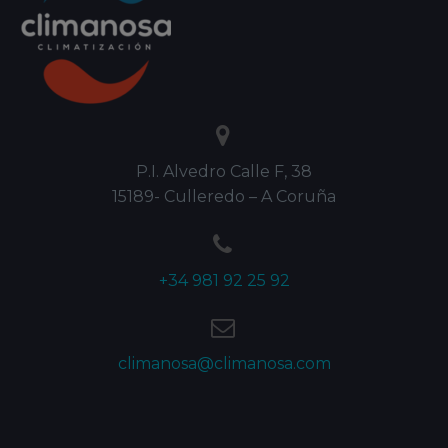


P.I. Alvedro Calle F, 38
15189- Culleredo – A Coruña


+34 981 92 25 92


climanosa@climanosa.com