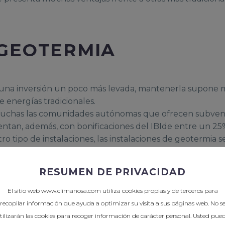
 GEOTERMIA
 una inversión un poco más levada, mantenerla supone 
e energías tradicionales.
chas las comunidades autónomas que ofrecen subvencio
ntan, además, con bonificaciones del IBIde entre un 25
tro tipo de instalaciones, las instalaciones de geotermia
a particulares.
zona en la que se encuentre la instalación, una bomba
RESUMEN DE PRIVACIDAD
 incluso más y su mantenimiento es muy reducido.
más de ser una energía renovable, supone unas emisiones
El sitio web www.climanosa.com utiliza cookies propias y de terceros para
a el medio. Su contaminación acústica y visual también 
recopilar información que ayuda a optimizar su visita a sus páginas web. No s
uos.
tilizarán las cookies para recoger información de carácter personal. Usted pue