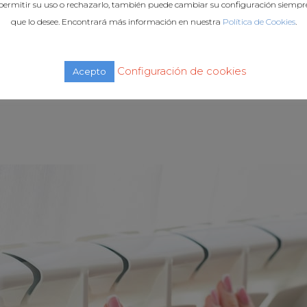
muy alta eficiencia con solamente un contrato de energía
permitir su uso o rechazarlo, también puede cambiar su configuración siempr
on todo tipo de emisores y no tiene necesidades de espac
que lo desee. Encontrará más información en nuestra
Política de Cookies
.
Configuración de cookies
Acepto
S ENERGÍAS SOSTENIB