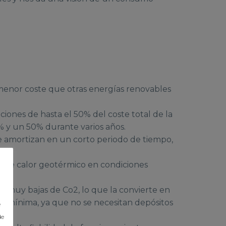
menor coste que otras energías renovables
nes de hasta el 50% del coste total de la
% y un 50% durante varios años.
 se amortizan en un corto periodo de tiempo,
 de calor geotérmico en condiciones
 muy bajas de Co2, lo que la convierte en
es mínima, ya que no se necesitan depósitos
e
de