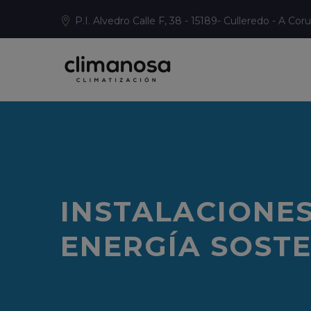
P.I. Alvedro Calle F, 38 - 15189- Culleredo - A Cor
INSTALACIONES
ENERGÍA SOSTE