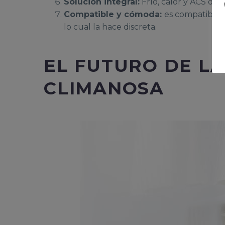
Solución integral:
Frío, calor y ACS de 
Compatible y cómoda:
es compatible c
lo cual la hace discreta.
EL FUTURO DE LA
CLIMANOSA