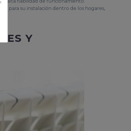
 y alta fiabilidad de funcionamiento.
e
io para su instalación dentro de los hogares,
LES Y