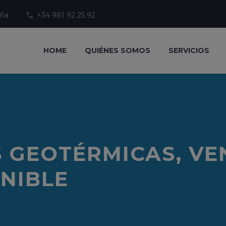
uña
+34 981 92 25 92
HOME
QUIÉNES SOMOS
SERVICIOS
 GEOTÉRMICAS, VE
NIBLE