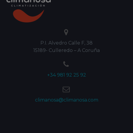


P.I. Alvedro Calle F, 38
15189- Culleredo – A Coruña


+34 981 92 25 92


climanosa@climanosa.com