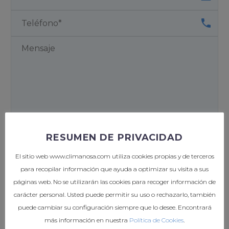
RESUMEN DE PRIVACIDAD
El sitio web www.climanosa.com utiliza cookies propias y de terceros
para recopilar información que ayuda a optimizar su visita a sus
De conformidad con la normativa sobre protección de datos, le
páginas web. No se utilizarán las cookies para recoger información de
informamos que los datos personales facilitados voluntariamente por
carácter personal. Usted puede permitir su uso o rechazarlo, también
usted, a través del presente formulario web serán tratados por
puede cambiar su configuración siempre que lo desee. Encontrará
CLIMANOSA, S.L., como responsable del tratamiento, con la finalidad
más información en nuestra
Política de Cookies
.