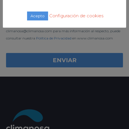
de atender su solicitud, consulta, queja o sugerencia, sin que se
produzca comunicaciones o cesiones de datos y conservados durante
Configuración de cookies
Acepto
los plazos necesarios para atender su solicitud. Puede usted ejercer los
derechos de acceso, rectificación o supresión de sus datos, dirigiéndose a
climanosa@climanosa.com para más información al respecto, puede
consultar nuestra
Política de Privacidad
en www.climanosa.com