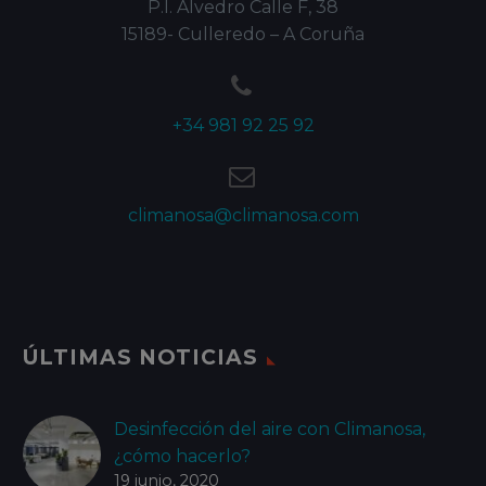
P.I. Alvedro Calle F, 38
15189- Culleredo – A Coruña


+34 981 92 25 92


climanosa@climanosa.com
ÚLTIMAS NOTICIAS
Desinfección del aire con Climanosa,
¿cómo hacerlo?
19 junio, 2020