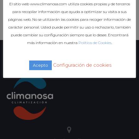
El sitio web www.climanosa.com utiliza cookies propias y de terceros
para recopilar información que ayuda a optimizar su visita a sus
páginas web. No se utilizarán las cookies para recoger información de
carácter personal. Usted puede permitir su uso o rechazarlo, también
puede cambiar su configuración siempre que lo desee. Encontrará
más información en nuestra
Política de Cookies
.
Configuración de cookies
Acepto

