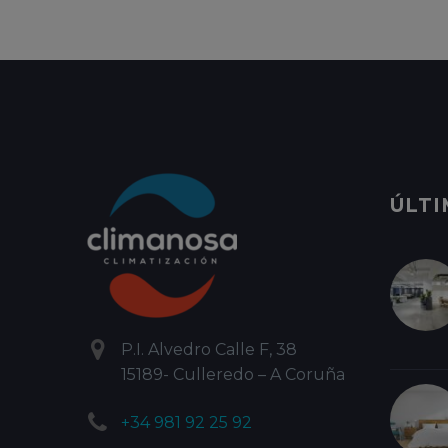
ÚLTI


P.I. Alvedro Calle F, 38
15189- Culleredo – A Coruña


+34 981 92 25 92