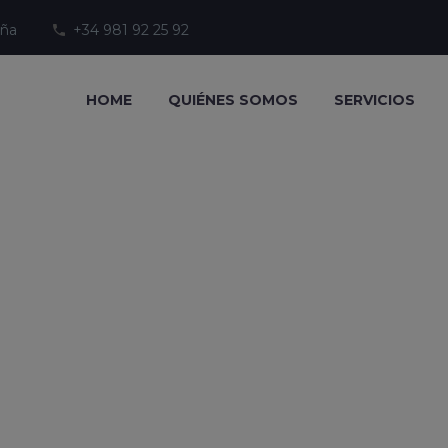
uña
+34 981 92 25 92
HOME
QUIÉNES SOMOS
SERVICIOS