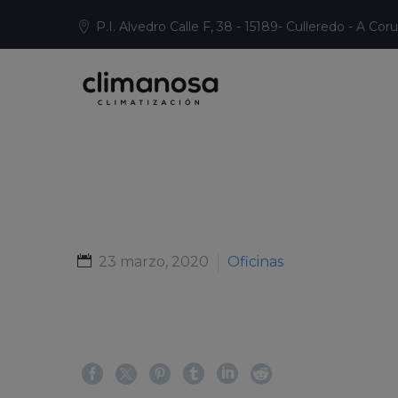
P.I. Alvedro Calle F, 38 - 15189- Culleredo - A Cor
23 marzo, 2020
Oficinas