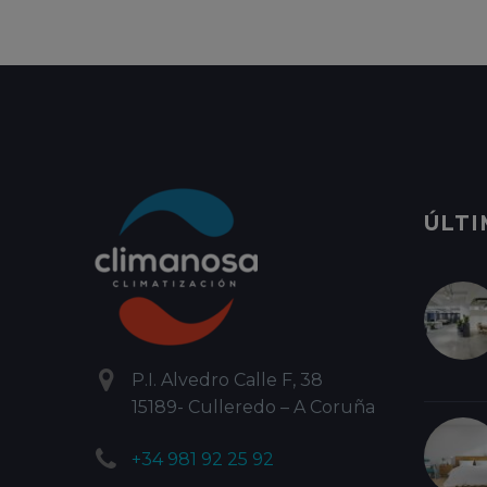
ÚLTI


P.I. Alvedro Calle F, 38
15189- Culleredo – A Coruña


+34 981 92 25 92