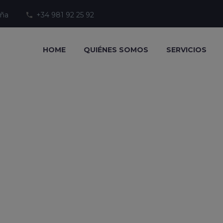
uña
+34 981 92 25 92
HOME
QUIÉNES SOMOS
SERVICIOS