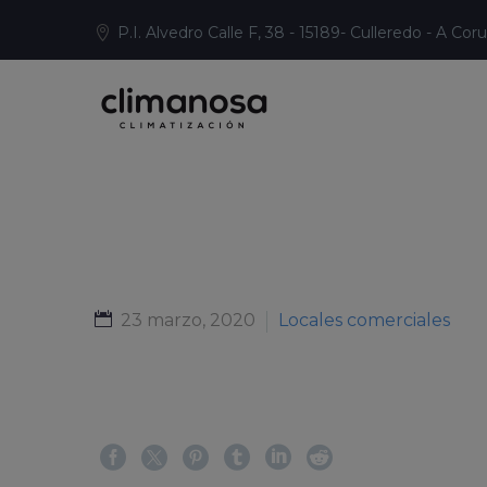
P.I. Alvedro Calle F, 38 - 15189- Culleredo - A Cor
23 marzo, 2020
Locales comerciales