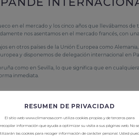
XPANDE INTERNACIO
l hueco en el mercado y los cinco años que llevábamos de 
idamente nos asentamos en el mercado francés, con una c
s en otros países de la Unión Europea como Alemania, B
Europea y disponemos de delegación internacional en Par
ña como en Sevilla, lo que significa que en cualquiera
forma inmediata.
EMOS EN CLIMANOSA E
RESUMEN DE PRIVACIDAD
El sitio web www.climanosa.com utiliza cookies propias y de terceros para
recopilar información que ayuda a optimizar su visita a sus páginas web. No s
tilizarán las cookies para recoger información de carácter personal. Usted pue
do aunque nuestros objetivos principales no han camb