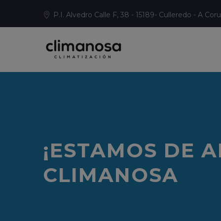
P.I. Alvedro Calle F, 38 - 15189- Culleredo - A Cor
¡ESTAMOS DE A
CLIMANOSA