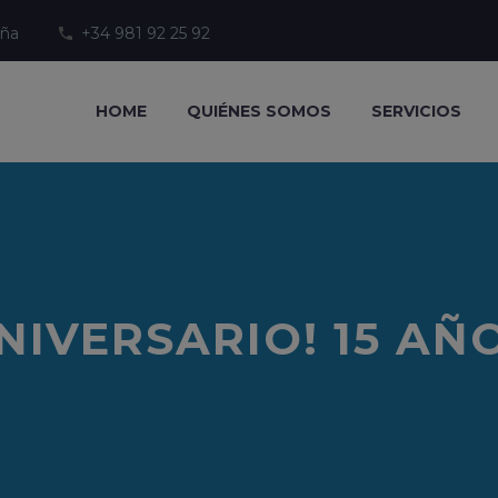
uña
+34 981 92 25 92
HOME
QUIÉNES SOMOS
SERVICIOS
NIVERSARIO! 15 AÑ