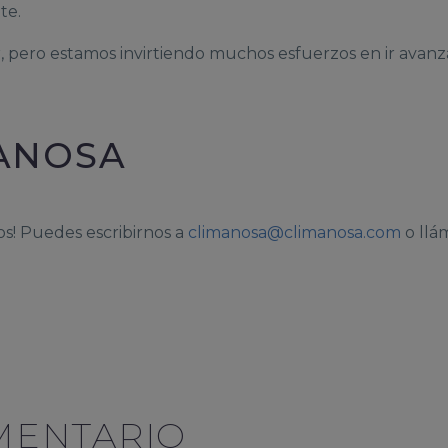
te.
 pero estamos invirtiendo muchos esfuerzos en ir avanz
ANOSA
s! Puedes escribirnos a
climanosa@climanosa.com
o llá
MENTARIO