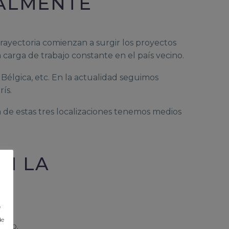
NALMENTE
trayectoria comienzan a surgir los proyectos
arga de trabajo constante en el país vecino.
élgica, etc. En la actualidad seguimos
ís.
 de estas tres localizaciones tenemos medios
N LA
e
de
iado.