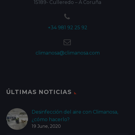
15189- Culleredo – A Coruña


+34 981 92 25 92


climanosa@climanosa.com
ÚLTIMAS NOTICIAS
Desinfección del aire con Climanosa,
¿cómo hacerlo?
19 June, 2020